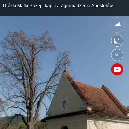
Dróżki Matki Bożej - kaplica Zgromadzenia Apostołów
SD
https://kalwaria.wkraj.pl
Mapa serwisu