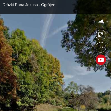
Dróżki Pana Jezusa - Ogrójec
SD
https://kalwaria.wkraj.pl
Mapa serwisu