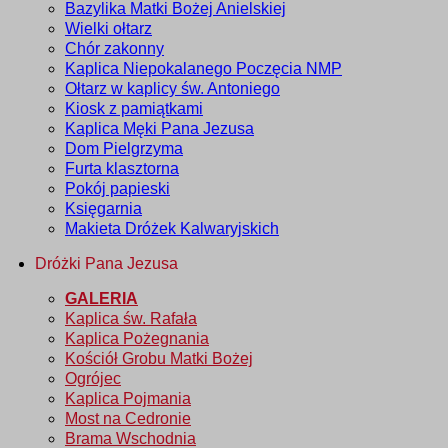
Bazylika Matki Bożej Anielskiej
Wielki ołtarz
Chór zakonny
Kaplica Niepokalanego Poczęcia NMP
Ołtarz w kaplicy św. Antoniego
Kiosk z pamiątkami
Kaplica Męki Pana Jezusa
Dom Pielgrzyma
Furta klasztorna
Pokój papieski
Księgarnia
Makieta Dróżek Kalwaryjskich
Dróżki Pana Jezusa
GALERIA
Kaplica św. Rafała
Kaplica Pożegnania
Kościół Grobu Matki Bożej
Ogrójec
Kaplica Pojmania
Most na Cedronie
Brama Wschodnia